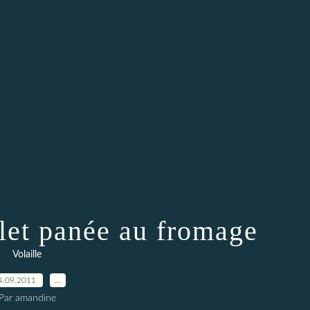
let panée au fromage
Volaille
4.09.2011
…
Par amandine