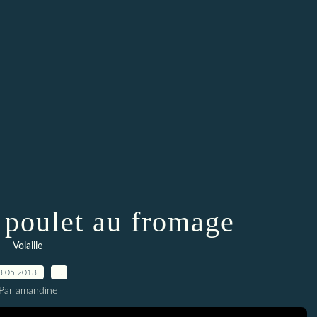
 poulet au fromage
Volaille
3.05.2013
…
Par amandine