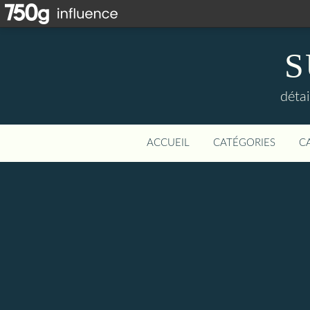
S
détai
ACCUEIL
CATÉGORIES
C