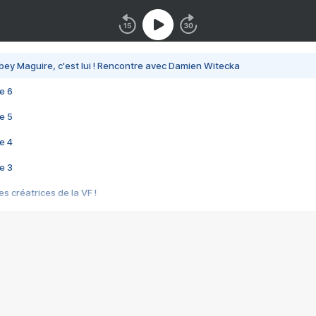
bey Maguire, c'est lui ! Rencontre avec Damien Witecka
e 6
e 5
e 4
e 3
s créatrices de la VF !
e 2
e 1
e Mektoub My Love arrive enfin ! Rencontre avec Shaïn Boumedine et Sal
i : après Toni en famille