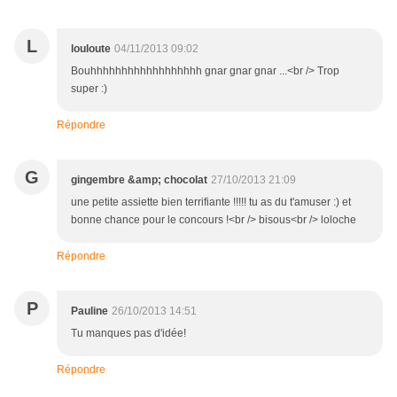
L
louloute
04/11/2013 09:02
Bouhhhhhhhhhhhhhhhhhh gnar gnar gnar ...<br /> Trop
super :)
Répondre
G
gingembre &amp; chocolat
27/10/2013 21:09
une petite assiette bien terrifiante !!!!! tu as du t'amuser :) et
bonne chance pour le concours !<br /> bisous<br /> loloche
Répondre
P
Pauline
26/10/2013 14:51
Tu manques pas d'idée!
Répondre