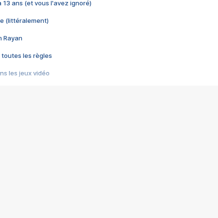
 a 13 ans (et vous l'avez ignoré)
e (littéralement)
im Rayan
 toutes les règles
s les jeux vidéo
us choquant de Rockstar ? - Le scandale BULLY
e plus moche de Steam
du RÊVE tourne au CAUCHEMAR
pendant 8 heures
it… à tort
umiliés par un jeu vidéo
ire - Final Fantasy 8
ti un empire - Age of Empires