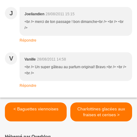
J
Joeliandien
28/08/2011 15:15
<br /> merci de ton passage ! bon dimanche<br /> <br /> <br
/>
Répondre
V
Vanille
28/08/2011 14:58
<br /> Un super gâteau au parfum original! Bravo.<br /> <br />
<br />
Répondre
< Baguettes viennoises
Charlottines glacées aux
fraises et cerises >
Hébergé par Overblog