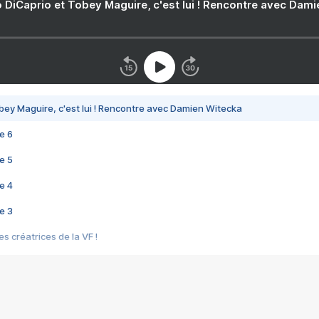
 DiCaprio et Tobey Maguire, c'est lui ! Rencontre avec Dam
bey Maguire, c'est lui ! Rencontre avec Damien Witecka
e 6
e 5
e 4
e 3
s créatrices de la VF !
e 2
e 1
e Mektoub My Love arrive enfin ! Rencontre avec Shaïn Boumedine et Sal