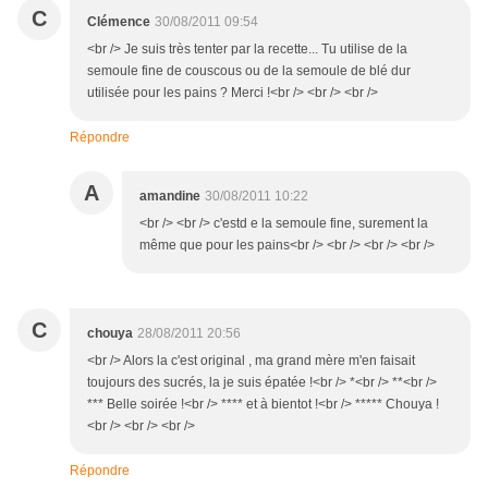
C
Clémence
30/08/2011 09:54
<br /> Je suis très tenter par la recette... Tu utilise de la
semoule fine de couscous ou de la semoule de blé dur
utilisée pour les pains ? Merci !<br /> <br /> <br />
Répondre
A
amandine
30/08/2011 10:22
<br /> <br /> c'estd e la semoule fine, surement la
même que pour les pains<br /> <br /> <br /> <br />
C
chouya
28/08/2011 20:56
<br /> Alors la c'est original , ma grand mère m'en faisait
toujours des sucrés, la je suis épatée !<br /> *<br /> **<br />
*** Belle soirée !<br /> **** et à bientot !<br /> ***** Chouya !
<br /> <br /> <br />
Répondre