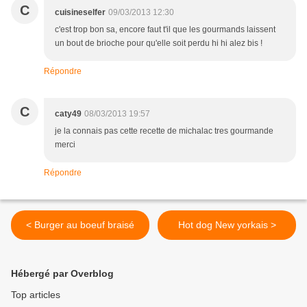
C
cuisineselfer
09/03/2013 12:30
c'est trop bon sa, encore faut t'il que les gourmands laissent
un bout de brioche pour qu'elle soit perdu hi hi alez bis !
Répondre
C
caty49
08/03/2013 19:57
je la connais pas cette recette de michalac tres gourmande
merci
Répondre
< Burger au boeuf braisé
Hot dog New yorkais >
Hébergé par Overblog
Top articles