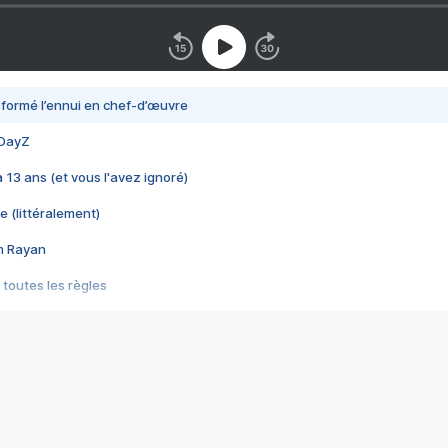
nsformé l’ennui en chef-d’œuvre
 DayZ
 a 13 ans (et vous l'avez ignoré)
e (littéralement)
im Rayan
 toutes les règles
s les jeux vidéo
us choquant de Rockstar ? - Le scandale BULLY
e plus moche de Steam
du RÊVE tourne au CAUCHEMAR